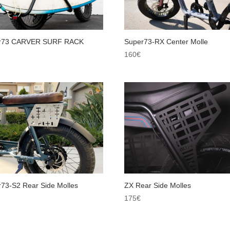
r73 CARVER SURF RACK
Super73-RX Center Molle
160
€
73-S2 Rear Side Molles
ZX Rear Side Molles
175
€