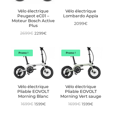
Vélo électrique
Vélo électrique
Peugeot eC01 –
Lombardo Appia
Moteur Bosch Active
2099
€
Plus
Le
Le
2699
€
2299
€
prix
prix
initial
actuel
était :
est :
Promo !
Promo !
2699€.
2299€.
Vélo électrique
Vélo électrique
Pliable EOVOLT
Pliable EOVOLT
Morning Blanc
Morning Vert sauge
Le
Le
Le
Le
1699
€
1599
€
1699
€
1599
€
prix
prix
prix
prix