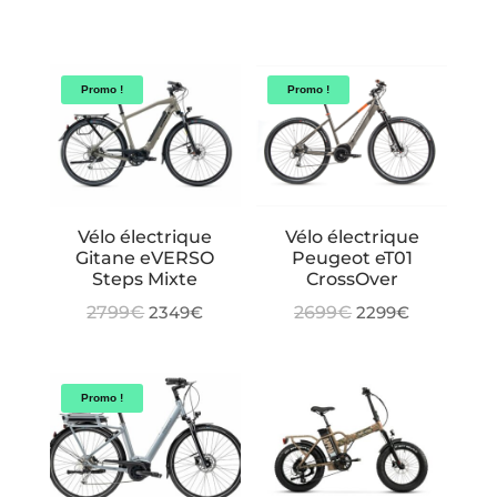
Promo !
Promo !
Vélo électrique
Vélo électrique
Gitane eVERSO
Peugeot eT01
Steps Mixte
CrossOver
Le
Le
Le
Le
2799
€
2349
€
2699
€
2299
€
prix
prix
prix
prix
initial
actuel
initial
actuel
était :
est :
était :
est :
Promo !
2799€.
2349€.
2699€.
2299€.