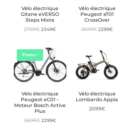
Vélo électrique
Vélo électrique
Gitane eVERSO
Peugeot eT01
Steps Mixte
CrossOver
Le
Le
Le
Le
2799
€
2349
€
2699
€
2299
€
prix
prix
prix
prix
initial
actuel
initial
actuel
était :
est :
était :
est :
Promo !
2799€.
2349€.
2699€.
2299€.
Vélo électrique
Vélo électrique
Peugeot eC01 –
Lombardo Appia
Moteur Bosch Active
2099
€
Plus
Le
Le
2699
€
2299
€
prix
prix
initial
actuel