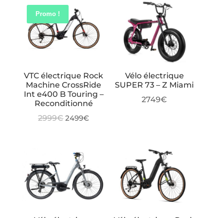
était :
est :
Promo !
2699€.
2299€.
VTC électrique Rock
Vélo électrique
Machine CrossRide
SUPER 73 – Z Miami
Int e400 B Touring –
2749
€
Reconditionné
Le
Le
2999
€
2499
€
prix
prix
initial
actuel
était :
est :
2999€.
2499€.