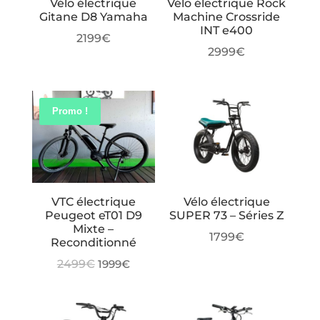
Vélo électrique
Vélo électrique Rock
Gitane D8 Yamaha
Machine Crossride
INT e400
2199
€
2999
€
Promo !
VTC électrique
Vélo électrique
Peugeot eT01 D9
SUPER 73 – Séries Z
Mixte –
1799
€
Reconditionné
Le
Le
2499
€
1999
€
prix
prix
initial
actuel
était :
est :