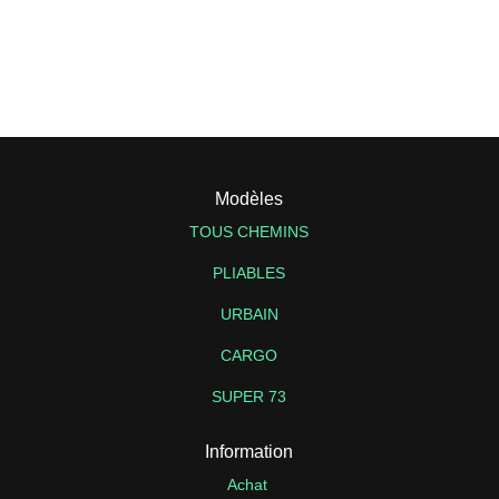
initial
actuel
était :
est :
2499€.
1999€.
Modèles
TOUS CHEMINS
PLIABLES
URBAIN
CARGO
SUPER 73
Information
Achat