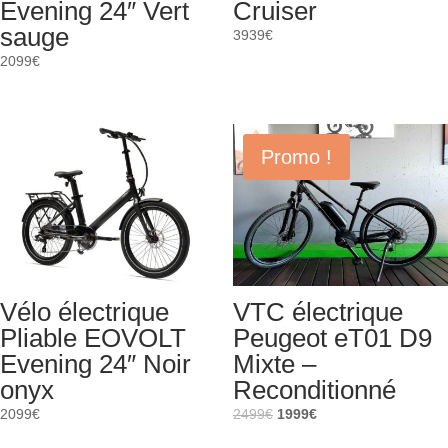
Evening 24″ Vert
Cruiser
sauge
3939
€
2099
€
Promo !
Vélo électrique
VTC électrique
Pliable EOVOLT
Peugeot eT01 D9
Evening 24″ Noir
Mixte –
onyx
Reconditionné
Le
Le
2099
€
2499
€
1999
€
prix
prix