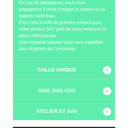
En cas de défaillance, nous nous
engageons à vous changer le moteur ou la
batterie sans frais.
Pour cela il suffit de prendre contact avec
notre service SAV puis de nous renvoyer la
pièce défectueuse.
Une nouvelle batterie vous sera expédiée
dès réception de l’ancienne.
TAILLE UNIQUE
AIDE 500€ CDC
ATELIER ET SAV