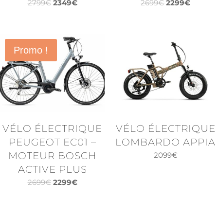
Le
Le
Le
Le
2799
€
2349
€
2699
€
2299
€
prix
prix
prix
prix
initial
actuel
initial
actuel
était :
est :
était :
est :
Promo !
2799€.
2349€.
2699€.
2299€.
VÉLO ÉLECTRIQUE
VÉLO ÉLECTRIQUE
PEUGEOT EC01 –
LOMBARDO APPIA
MOTEUR BOSCH
2099
€
ACTIVE PLUS
Le
Le
2699
€
2299
€
prix
prix
initial
actuel