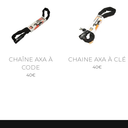
CHAÎNE AXA À
CHAINE AXA À CLÉ
CODE
40
€
40
€