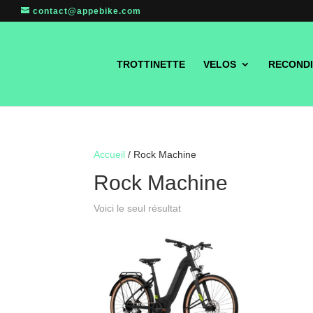
contact@appebike.com
TROTTINETTE
VELOS
RECONDI
Accueil
/ Rock Machine
Rock Machine
Voici le seul résultat