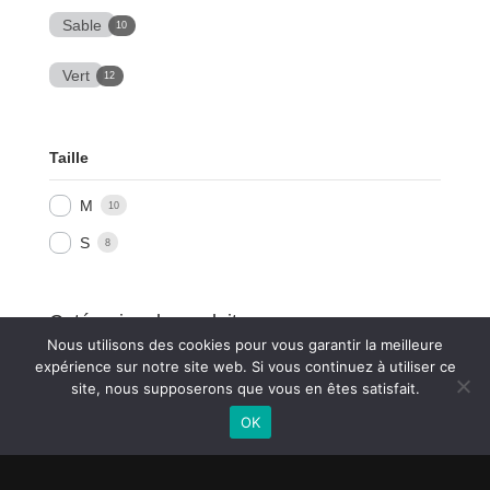
Sable
10
Vert
12
Taille
M
10
S
8
Catégories de produits
Nous utilisons des cookies pour vous garantir la meilleure
Sélectionner une catégorie
expérience sur notre site web. Si vous continuez à utiliser ce
site, nous supposerons que vous en êtes satisfait.
OK