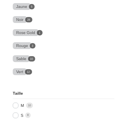
Jaune
5
Noir
28
Rose Gold
1
Rouge
3
Sable
10
Vert
12
Taille
M
10
S
8