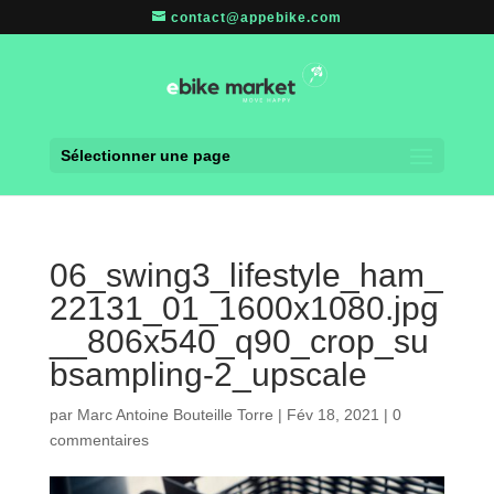
contact@appebike.com
Sélectionner une page
06_swing3_lifestyle_ham_
22131_01_1600x1080.jpg
__806x540_q90_crop_su
bsampling-2_upscale
par
Marc Antoine Bouteille Torre
|
Fév 18, 2021
|
0
commentaires