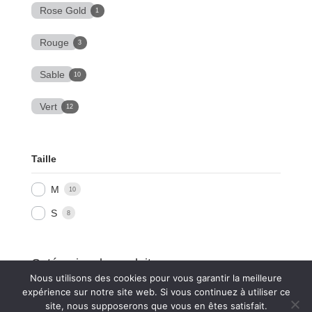
Rose Gold
1
Rouge
3
Sable
10
Vert
12
Taille
M
10
S
8
Catégories de produits
Nous utilisons des cookies pour vous garantir la meilleure
Sélectionner une catégorie
expérience sur notre site web. Si vous continuez à utiliser ce
site, nous supposerons que vous en êtes satisfait.