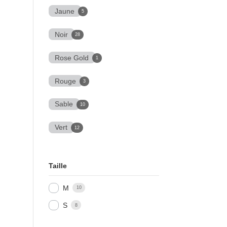
Jaune
5
Noir
28
Rose Gold
1
Rouge
3
Sable
10
Vert
12
Taille
M
10
S
8