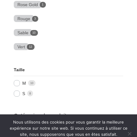
Rose Gold
1
Rouge
3
Sable
10
Vert
12
Taille
M
10
S
8
Catégories de produits
Nous utilisons des cookies pour vous garantir la meilleure
Sélectionner une catégorie
expérience sur notre site web. Si vous continuez à utiliser ce
site, nous supposerons que vous en êtes satisfait.