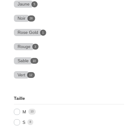
Jaune
5
Noir
28
Rose Gold
1
Rouge
3
Sable
10
Vert
12
Taille
M
10
S
8