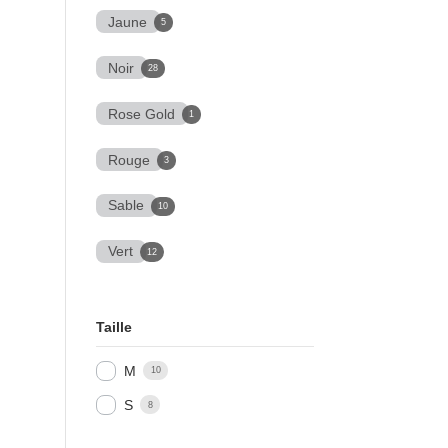
Jaune
5
Noir
28
Rose Gold
1
Rouge
3
Sable
10
Vert
12
Taille
M
10
S
8