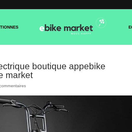
TIONNES
E
ectrique boutique appebike
ke market
 commentaires