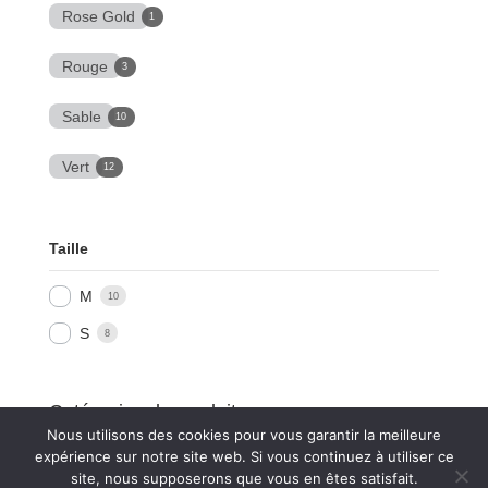
Rose Gold
1
Rouge
3
Sable
10
Vert
12
Taille
M
10
S
8
Catégories de produits
Nous utilisons des cookies pour vous garantir la meilleure
Sélectionner une catégorie
expérience sur notre site web. Si vous continuez à utiliser ce
site, nous supposerons que vous en êtes satisfait.