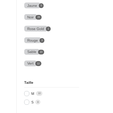
Jaune
5
Noir
28
Rose Gold
1
Rouge
3
Sable
10
Vert
12
Taille
M
10
S
8