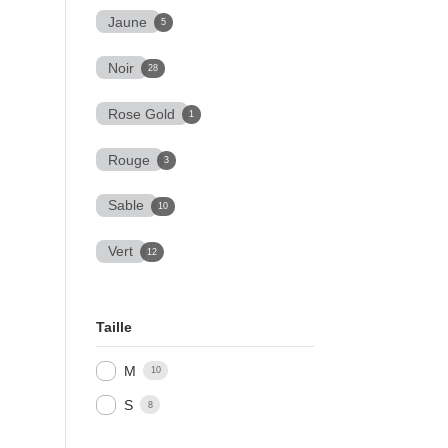
Jaune
5
Noir
28
Rose Gold
1
Rouge
3
Sable
10
Vert
12
Taille
M
10
S
8