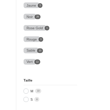
Jaune
5
Noir
28
Rose Gold
1
Rouge
3
Sable
10
Vert
12
Taille
M
10
S
8