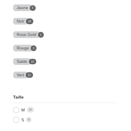
Jaune
5
Noir
28
Rose Gold
1
Rouge
3
Sable
10
Vert
12
Taille
M
10
S
8