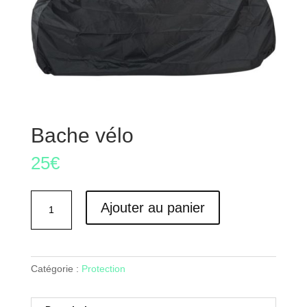
Bache vélo
25
€
quantité
Ajouter au panier
de
Bache
vélo
Catégorie :
Protection