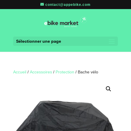
contact@appebike.com
Sélectionner une page
Accueil
/
Accessoires
/
Protection
/ Bache vélo