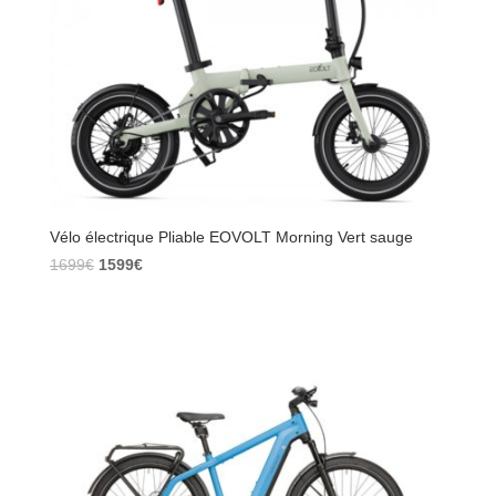
Vélo électrique Pliable EOVOLT Morning Vert sauge
Le
Le
1699
€
1599
€
prix
prix
initial
actuel
était :
est :
1699€.
1599€.