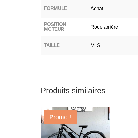
FORMULE
Achat
POSITION
Roue arrière
MOTEUR
TAILLE
M, S
Produits similaires
Promo !