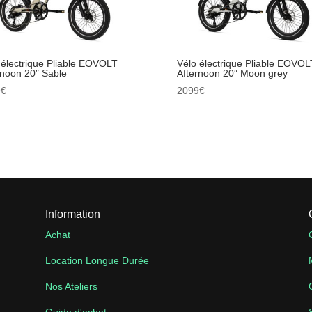
 électrique Pliable EOVOLT
Vélo électrique Pliable EOVOL
rnoon 20″ Sable
Afternoon 20″ Moon grey
9
€
2099
€
Information
Achat
Location Longue Durée
Nos Ateliers
Guide d'achat