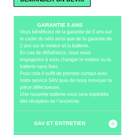
GARANTIE 5 ANS
Vous bénéficiez de la garantie de 5 ans sur
le cadre du vélo ainsi que de la garantie de
2 ans sur le moteur et la batterie.
En cas de défaillance, nous nous
engageons à vous changer le moteur ou la
batterie sans frais.
Pour cela il suffit de prendre contact avec
notre service SAV puis de nous renvoyer la
pièce défectueuse.
Une nouvelle batterie vous sera expédiée
dès réception de l’ancienne.
SAV ET ENTRETIEN