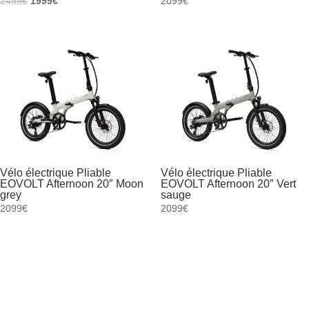
2499
€
1999
€
2099
€
prix
prix
initial
actuel
était :
est :
2499€.
1999€.
Vélo électrique Pliable
Vélo électrique Pliable
EOVOLT Afternoon 20″ Moon
EOVOLT Afternoon 20″ Vert
grey
sauge
2099
€
2099
€