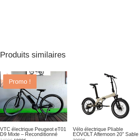
Produits similaires
Promo !
VTC électrique Peugeot eT01
Vélo électrique Pliable
D9 Mixte – Reconditionné
EOVOLT Afternoon 20″ Sable
Le
Le