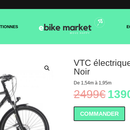
TIONNES
E
VTC électriqu
Noir
De 1,54m à 1,95m
2499
€
139
Le
prix
initial
était :
COMMANDER
2499€.