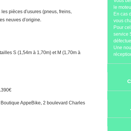
Vous bén
le moteur
 les pièces d'usures (pneus, freins,
En cas 
es neuves d'origine.
vous cha
Pour cel
service 
défectu
Une nouv
ailles S (1,54m à 1,70m) et M (1,70m à
réceptio
C
1.390€
la Boutique AppeBike, 2 boulevard Charles