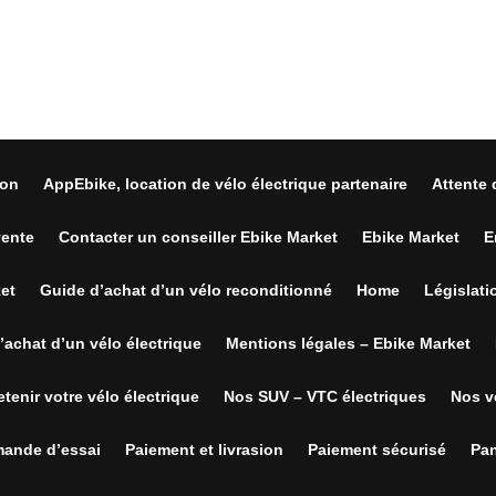
on
AppEbike, location de vélo électrique partenaire
Attente 
vente
Contacter un conseiller Ebike Market
Ebike Market
E
ket
Guide d’achat d’un vélo reconditionné
Home
Législati
’achat d’un vélo électrique
Mentions légales – Ebike Market
tenir votre vélo électrique
Nos SUV – VTC électriques
Nos vé
mande d’essai
Paiement et livrasion
Paiement sécurisé
Pan