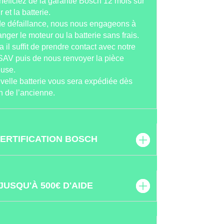
éficiez de la garantie Bosch 12 mois sur
 et la batterie.
de défaillance, nous nous engageons à
nger le moteur ou la batterie sans frais.
a il suffit de prendre contact avec notre
SAV puis de nous renvoyer la pièce
euse.
elle batterie vous sera expédiée dès
n de l’ancienne.
ERTIFICATION BOSCH
JUSQU'À 500€ D'AIDE