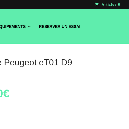
Articles 0
QUIPEMENTS
RESERVER UN ESSAI
e Peugeot eT01 D9 –
0
€
Le
prix
actuel
est :
1390€.